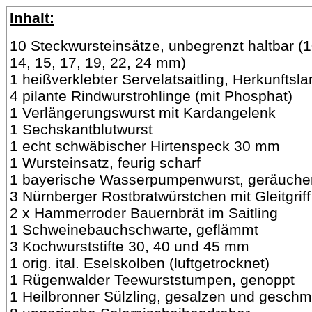
Inhalt:
10 Steckwursteinsätze, unbegrenzt haltbar (1
14, 15, 17, 19, 22, 24 mm)
1 heißverklebter Servelatsaitling, Herkunftsla
4 pilante Rindwurstrohlinge (mit Phosphat)
1 Verlängerungswurst mit Kardangelenk
1 Sechskantblutwurst
1 echt schwäbischer Hirtenspeck 30 mm
1 Wursteinsatz, feurig scharf
1 bayerische Wasserpumpenwurst, geräuche
3 Nürnberger Rostbratwürstchen mit Gleitgriff
2 x Hammerroder Bauernbrät im Saitling
1 Schweinebauchschwarte, geflämmt
3 Kochwurststifte 30, 40 und 45 mm
1 orig. ital. Eselskolben (luftgetrocknet)
1 Rügenwalder Teewurststumpen, genoppt
1 Heilbronner Sülzling, gesalzen und geschm